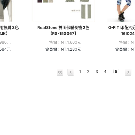
多用披肩 3色
RealStone 雙面保暖長襪 2色
G-FIT 印花六
2JK】
【RS-15G067】
16I02
,980
元
售價：
NT.
1,600
元
售價：
N
,584
元
會員價：
NT.
1,280
元
會員價：
N
1
2
3
4
[ 5 ]