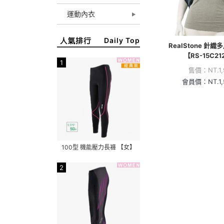
運動內衣
Daily Top
RealStone 針織
【RS-15C21
1
售價：
NT.
1
會員價：
NT.
1
100型 機能壓力長褲 【女】
2