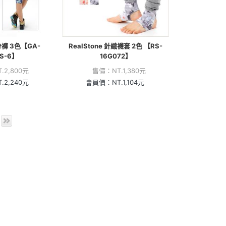
分褲 3色【GA-
RealStone 針織襪套 2色 【RS-
4S-6】
16G072】
T.
2,800
元
售價：
NT.
1,380
元
T.
2,240
元
會員價：
NT.
1,104
元