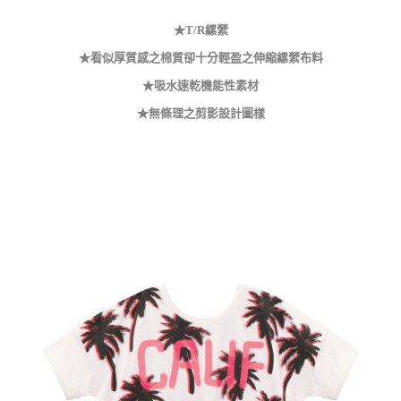
★T/R縲縈
★看似厚質感之棉質卻十分輕盈之伸縮縲縈布料
★吸水速乾機能性素材
★無條理之剪影設計圖樣