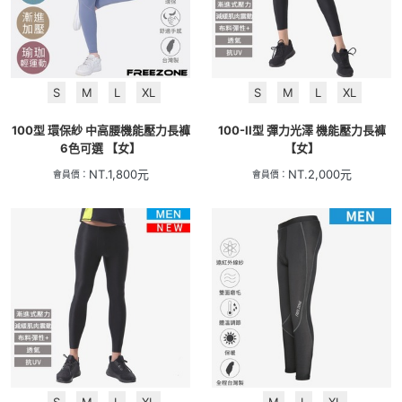
S
M
L
XL
S
M
L
XL
100型 環保紗 中高腰機能壓力長褲
100-II型 彈力光澤 機能壓力長褲
6色可選 【女】
【女】
NT.
1,800
元
NT.
2,000
元
會員價：
會員價：