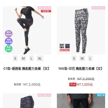
S
M
L
XL
S
M
L
C1型-極透氣 機能壓力長褲 【女】
100型-印花 機能壓力長褲【女】
NT.
2,200
元
會員價：
NT.
2,000
元
NT.
1,320
元
會員價：