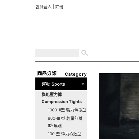
會員登入
|
註冊
Category
運動 Sports
機能壓力褲
Compression Tights
1000-II型 強力包覆型
800-III 型 輕量無縫
型-黑魂
100 型 彈力極致型