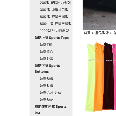
200型 塑提壓力系列
300 型 增進加強型
800 型 輕量無縫型
800-II 型 輕量無縫型
1000型 強力包覆型
首頁
>
產品型錄
>
運
運動上身 Sports Tops
運動T桖
運動背心
運動外套
運動下身 Sports
Bottoms
運動短褲
運動長褲
運動六.七分褲
運動短裙
機能運動內衣 Sports
bra