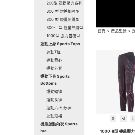
200型 塑提壓力系列
300 型 增進加強型
800 型 輕量無縫型
800-II 型 輕量無縫型
首頁
>
產品型錄
>
運
1000型 強力包覆型
運動上身 Sports Tops
運動T桖
運動背心
運動外套
運動下身 Sports
Bottoms
運動短褲
運動長褲
運動六.七分褲
運動短裙
S
M
L
機能運動內衣 Sports
bra
1000-II型 機能壓