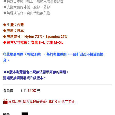
◆特殊日本膠印加工
，
加壓人體重要部位
◆支撐大腿內外側、腹部、臀部
◆無縫式貼合
、
自由活動無負擔
●
生產：台灣
●
布料：日本
●
布料成分： Nylon 73%、Spandex 27%
● 通常尺寸推薦
： 女生 S~L 男生 M~XL
◎此款為內褲（內著短褲），基於衛生原則，一經拆封恕不接受退換
貨。
IE8版本
瀏覽器會出現無法顯示庫存的問題，
建議更換瀏覽器或升級版本
。
1200
會員價
NT.
元
專屬活動:壓力褲超值優惠- 單件6折 售完為止
顏色