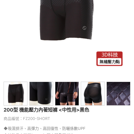
200型 機能壓力內著短褲 <中性用>
黑色
商品編號：FZ200-SHORT
◆吸濕排汗
、
高彈力、高回復性
、
防曬係數UPF