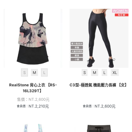
S
M
L
S
M
L
XL
RealStone 背心上衣 【RS-
C3型-極透氣 機能壓力長褲 【女】
16L329T】
售價：
NT.
2,600
元
NT.
2,210
元
NT.
2,600
元
會員價：
會員價：