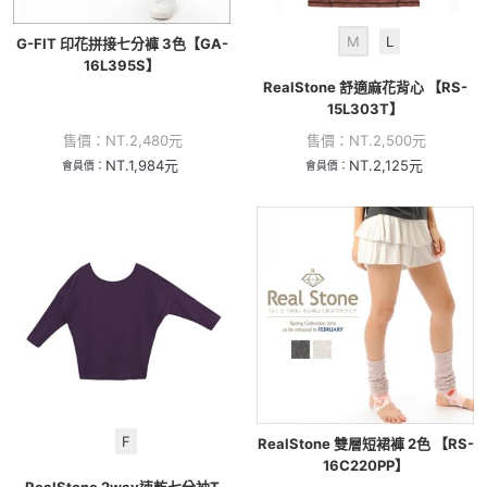
M
L
G-FIT 印花拼接七分褲 3色【GA-
16L395S】
RealStone 舒適麻花背心 【RS-
15L303T】
售價：
NT.
2,480
元
售價：
NT.
2,500
元
NT.
1,984
元
NT.
2,125
元
會員價：
會員價：
F
RealStone 雙層短裙褲 2色 【RS-
16C220PP】
RealStone 2way速乾七分袖T