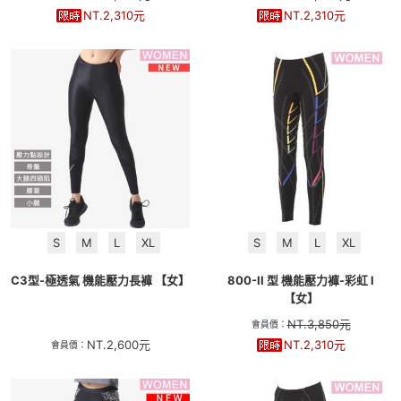
NT.
2,310
元
NT.
2,310
元
S
M
L
XL
S
M
L
XL
C3型-極透氣 機能壓力長褲 【女】
800-II 型 機能壓力褲-彩虹 I
【女】
NT.
3,850
元
會員價：
NT.
2,600
元
NT.
2,310
元
會員價：