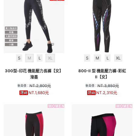
S
M
L
XL
S
M
L
XL
300型-印花 機能壓力長褲【女】
800-II 型 機能壓力褲-彩虹
潑墨
II【女】
NT.
2,800
元
NT.
3,850
元
會員價：
會員價：
NT.
1,680
元
NT.
2,310
元