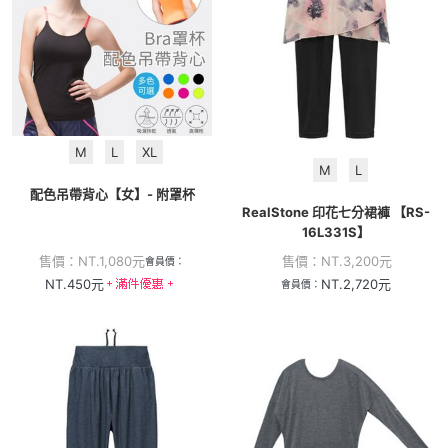
M
L
XL
M
L
配色吊帶背心【女】- 附罩杯
RealStone 印花七分裙褲 【RS-
16L331S】
售價：
NT.
1,080
元
售價：
NT.
3,200
元
會員價：
NT.
450
元
NT.
2,720
元
會員價：