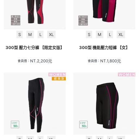
S
M
L
XL
S
M
L
XL
300型 壓力七分褲 【限定女版】
300型 機能壓力短褲 【女】
NT.
2,200
元
NT.
1,800
元
會員價：
會員價：