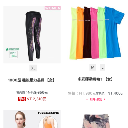
M
L
XL
多彩運動短袖T 【女】
1000型 機能壓力長褲 【女】
NT.
3,850
元
會員價：
售價：
NT.
980
元
NT.
400
元
會員價：
NT.
2,310
元