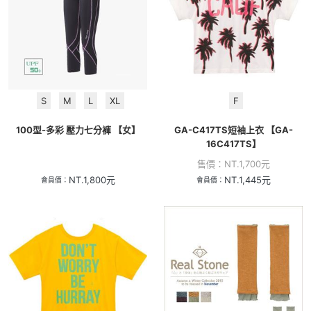
S
M
L
XL
F
100型-多彩 壓力七分褲 【女】
GA-C417TS短袖上衣 【GA-
16C417TS】
售價：
NT.
1,700
元
NT.
1,800
元
NT.
1,445
元
會員價：
會員價：