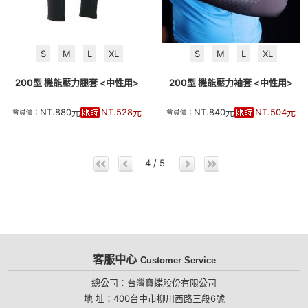
S
M
L
XL
S
M
L
XL
200型 機能壓力腿套 <中性用>
200型 機能壓力袖套 <中性用>
NT.
880
元
NT.
528
元
NT.
840
元
NT.
504
元
會員價：
會員價：
4 / 5
客服中心
Customer Service
總公司：台灣寶蝶股份有限公司
地 址：400台中市柳川西路三段6號