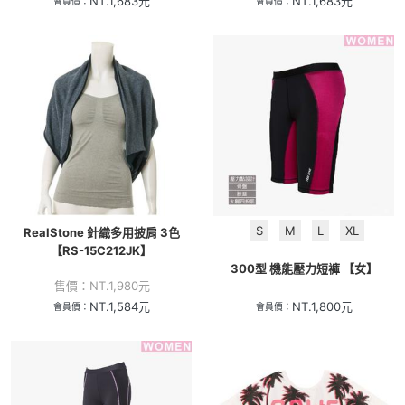
NT.
1,683
元
NT.
1,683
元
會員價：
會員價：
S
M
L
XL
RealStone 針織多用披肩 3色
【RS-15C212JK】
300型 機能壓力短褲 【女】
售價：
NT.
1,980
元
NT.
1,584
元
NT.
1,800
元
會員價：
會員價：