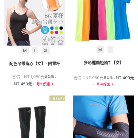
M
L
M
L
XL
多彩運動短袖T 【女】
配色吊帶背心【女】- 附罩杯
售價：
NT.
1,080
元
會員價：
售價：
NT.
980
元
NT.
400
元
會員價：
NT.
450
元