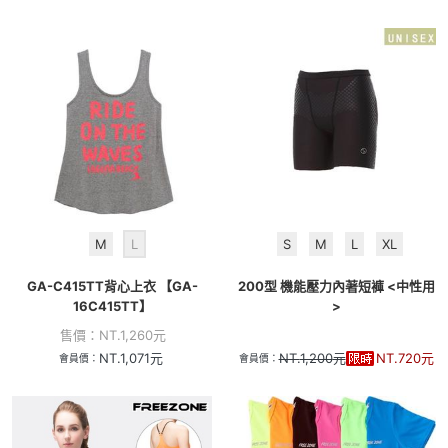
M
L
S
M
L
XL
GA-C415TT背心上衣 【GA-
200型 機能壓力內著短褲 <中性用
16C415TT】
>
售價：
NT.
1,260
元
NT.
1,071
元
NT.
1,200
元
NT.
720
元
會員價：
會員價：