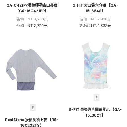
GA-C421PP彈性運動束口長褲
G-FIT 大口袋六分褲 【GA-
【GA-16C421PP】
15L384S】
售價：
NT.
3,200
元
售價：
NT.
2,980
元
NT.
2,720
元
NT.
2,533
元
會員價：
會員價：
F
F
G-FIT 暈染幾合圖形背心 【GA-
15L382T】
RealStone 接裙長袖上衣 【RS-
16C232TS】