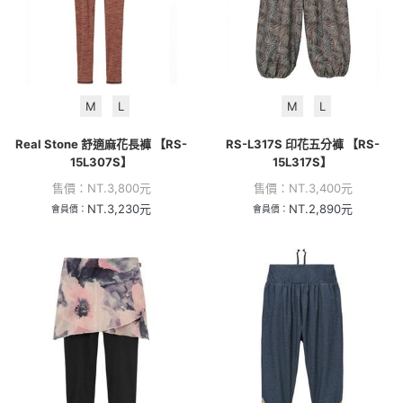
M
L
M
L
Real Stone 舒適麻花長褲 【RS-
RS-L317S 印花五分褲 【RS-
15L307S】
15L317S】
售價：
NT.
3,800
元
售價：
NT.
3,400
元
NT.
3,230
元
NT.
2,890
元
會員價：
會員價：