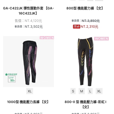
GA-C422JK 彈性運動外套 【GA-
800型 機能壓力褲 【女】
16C422JK】
售價：
NT.
4,120
元
NT.
3,850
元
會員價：
NT.
3,502
元
NT.
2,310
元
會員價：
XL
S
M
L
XL
1000型 機能壓力長褲 【女】
800-II 型 機能壓力褲-彩虹 I
【女】