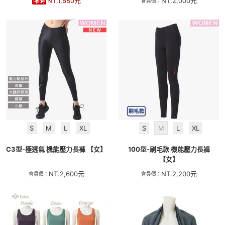
NT.
1,680
元
NT.
2,000
元
會員價：
S
M
L
XL
S
M
L
XL
C3型-極透氣 機能壓力長褲 【女】
100型-刷毛款 機能壓力長褲
【女】
NT.
2,600
元
NT.
2,200
元
會員價：
會員價：